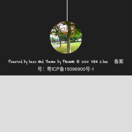
备案
Powered by
hexo
and Theme by
Pacman
© 2025
Vika Zhou
号：
粤ICP备15096900号-1