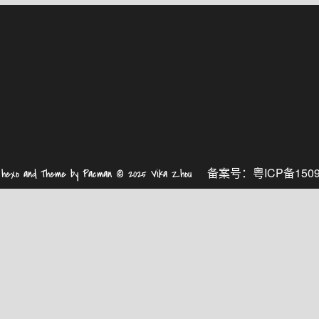
备案号：
粤ICP备1509
y
hexo
and Theme by
Pacman
© 2025
Vika Zhou