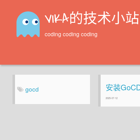
VIKA的技术小站
coding coding coding
安装GoC
gocd
2025-07-12