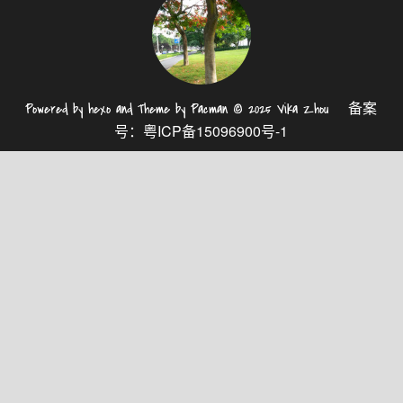
备案
Powered by
hexo
and Theme by
Pacman
© 2025
Vika Zhou
号：
粤ICP备15096900号-1