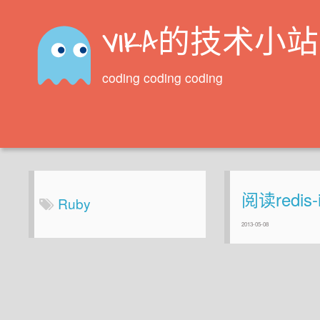
VIKA的技术小站
coding coding coding
阅读redi
Ruby
2013-05-08