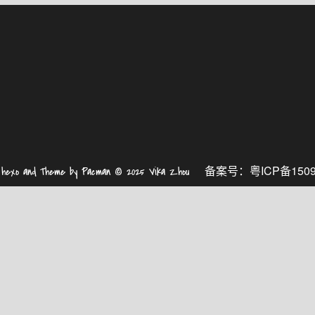
备案号：
粤ICP备1509
y
hexo
and Theme by
Pacman
© 2025
Vika Zhou